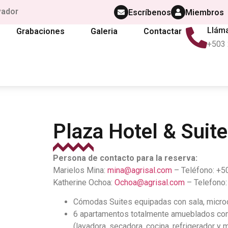
vador
Escríbenos
Miembros
Llám
Grabaciones
Galeria
Contactar
+503
Plaza Hotel & Suit
Persona de contacto para la reserva:
Marielos Mina:
mina@agrisal.com
– Teléfono: +5
Katherine Ochoa:
Ochoa@agrisal.com
– Telefono:
Cómodas Suites equipadas con sala, microon
6 apartamentos totalmente amueblados con 
(lavadora, secadora, cocina, refrigerador y 