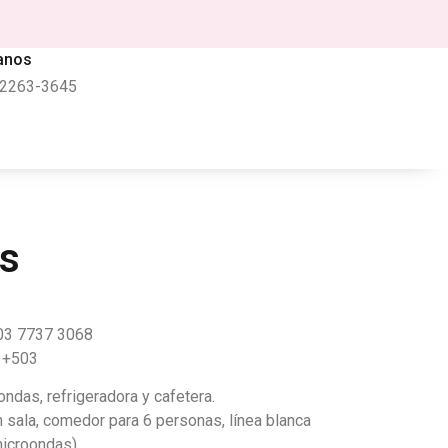
anos
 2263-3645
es
03 7737 3068
 +503
das, refrigeradora y cafetera.
sala, comedor para 6 personas, línea blanca
microondas).