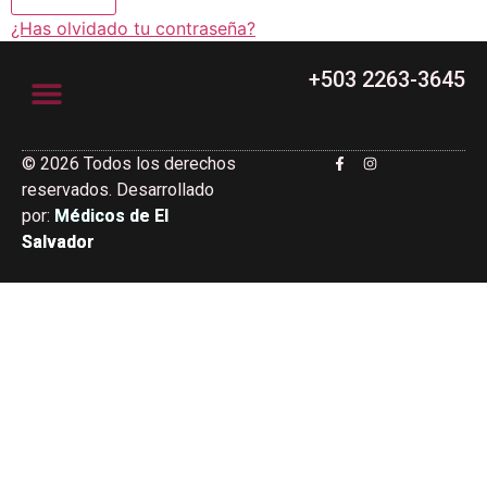
¿Has olvidado tu contraseña?
+503 2263-3645
© 2026 Todos los derechos
Junta Directiva
reservados. Desarrollado
por:
Médicos de El
Salvador