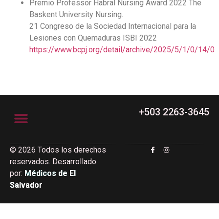
Premio Professor Habral Nursing Award 2022 The
Baskent University Nursing.
21 Congreso de la Sociedad Internacional para la
Lesiones con Quemaduras ISBI 2022
https://www.bcpj.org/detail/archive/2025/5/1/0/14/0
+503 2263-3645
© 2026 Todos los derechos
Junta Directiva
reservados. Desarrollado
por:
Médicos de El
Salvador