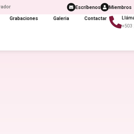
vador
Escríbenos
Miembros
Llám
Grabaciones
Galeria
Contactar
+503